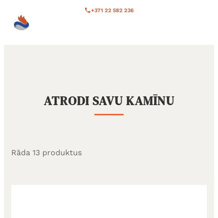
Pāriet
+371 22 582 236
uz
Somu krāsnis
Atveriet galveno izvēlni
saturu
Īsta
somu
ziepjakmens
kamīns
ATRODI SAVU KAMĪNU
Rāda
13
produktus