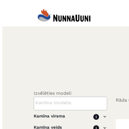
Pāriet
uz
Somu krāsnis
saturu
Īsta
somu
ziepjakmens
kamīns
Izvēlēties modeli
Rāda
Kamīna virsma
Kamīna veids