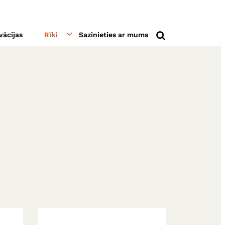
vācijas
Rīki
Sazinieties ar mums