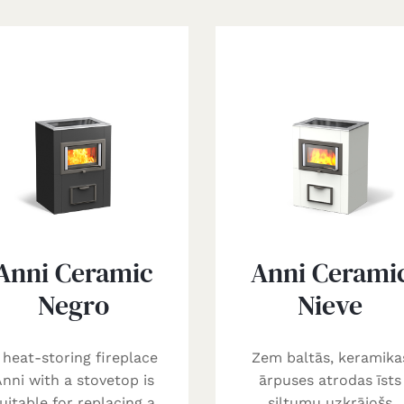
Anni Ceramic
Anni Cerami
Negro
Nieve
 heat-storing fireplace
Zem baltās, keramika
nni with a stovetop is
ārpuses atrodas īsts
uitable for replacing a
siltumu uzkrājošs