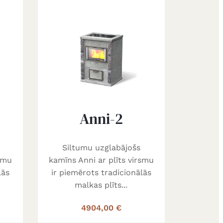
Anni-2
Siltumu uzglabājošs
rsmu
kamīns Anni ar plīts virsmu
lās
ir piemērots tradicionālās
malkas plīts...
4904,00 €