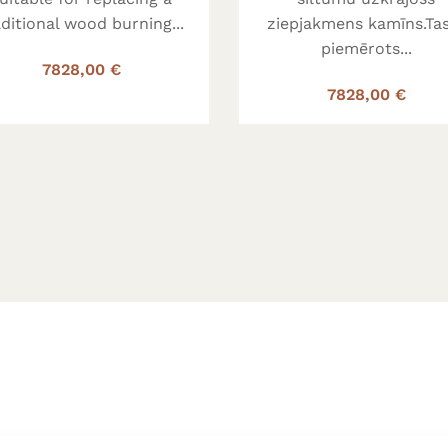
aditional wood burning...
ziepjakmens kamīns.Tas
piemērots...
7828,00 €
7828,00 €