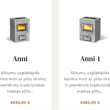
Anni
Anni-1
Siltumu uzglabājošs
Siltumu uzglabājošs
īns Anni ar plīts virsmu
kamīns Anni ar plīts vi
 piemērots tradicionālās
ir piemērots tradicionā
malkas plīts...
malkas plīts...
4640,00 €
4480,00 €