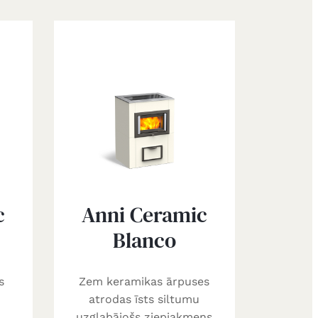
c
Anni Ceramic
Blanco
s
Zem keramikas ārpuses
atrodas īsts siltumu
uzglabājošs ziepjakmens